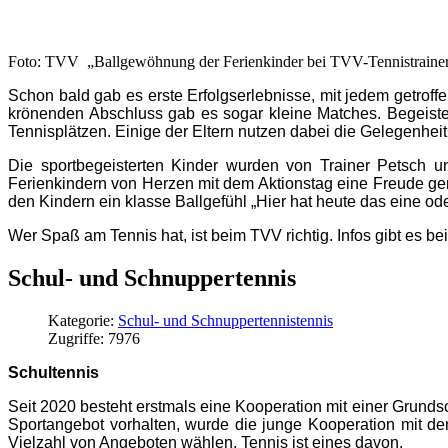
Foto: TVV „Ballgewöhnung der Ferienkinder bei TVV-Tennistrainer
Schon bald gab es erste Erfolgserlebnisse, mit jedem getroff
krönenden Abschluss gab es sogar kleine Matches. Begeiste
Tennisplätzen. Einige der Eltern nutzen dabei die Gelegenheit
Die sportbegeisterten Kinder wurden von Trainer Petsch un
Ferienkindern von Herzen mit dem Aktionstag eine Freude gem
den Kindern ein klasse Ballgefühl „Hier hat heute das eine oder
Wer Spaß am Tennis hat, ist beim TVV richtig. Infos gibt es b
Schul- und Schnuppertennis
Kategorie:
Schul- und Schnuppertennistennis
Zugriffe: 7976
Schultennis
Seit 2020 besteht erstmals eine Kooperation mit einer Grund
Sportangebot vorhalten, wurde die junge Kooperation mit de
Vielzahl von Angeboten wählen, Tennis ist eines davon.