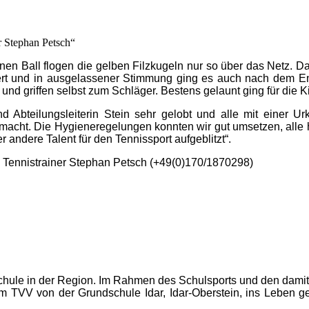
 Stephan Petsch“
enen Ball flogen die gelben Filzkugeln nur so über das Netz. D
rt und in ausgelassener Stimmung ging es auch nach dem End
 und griffen selbst zum Schläger. Bestens gelaunt ging für die
d Abteilungsleiterin Stein sehr gelobt und alle mit einer 
acht. Die Hygieneregelungen konnten wir gut umsetzen, alle h
 andere Talent für den Tennissport aufgeblitzt“.
ei Tennistrainer Stephan Petsch (+49(0)170/1870298)
schule in der Region. Im Rahmen des Schulsports und den dami
m TVV von der Grundschule Idar, Idar-Oberstein, ins Leben g