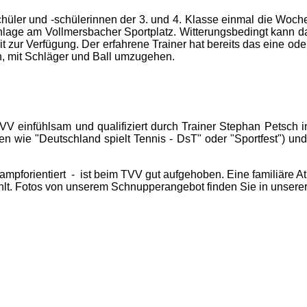
hüler und -schülerinnen der 3. und 4. Klasse einmal die Woche
nlage am Vollmersbacher Sportplatz. Witterungsbedingt kann da
it zur Verfügung. Der erfahrene Trainer hat bereits das eine od
n, mit Schläger und Ball umzugehen.
V einfühlsam und qualifiziert durch Trainer Stephan Petsch i
n wie "Deutschland spielt Tennis - DsT" oder "Sportfest") und 
ampforientiert - ist beim TVV gut aufgehoben. Eine familiäre At
hlt. Fotos von unserem Schnupperangebot finden Sie in unsere