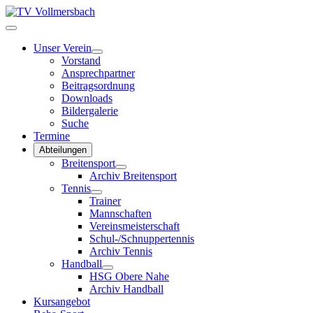
Unser Verein
Vorstand
Ansprechpartner
Beitragsordnung
Downloads
Bildergalerie
Suche
Termine
Abteilungen
Breitensport
Archiv Breitensport
Tennis
Trainer
Mannschaften
Vereinsmeisterschaft
Schul-/Schnuppertennis
Archiv Tennis
Handball
HSG Obere Nahe
Archiv Handball
Kursangebot