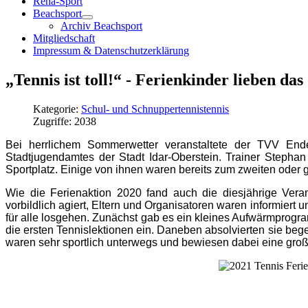
Reha-Sport
Beachsport
Archiv Beachsport
Mitgliedschaft
Impressum & Datenschutzerklärung
„Tennis ist toll!“ - Ferienkinder lieben 
Kategorie:
Schul- und Schnuppertennistennis
Zugriffe: 2038
Bei herrlichem Sommerwetter veranstaltete der TVV En
Stadtjugendamtes der Stadt Idar-Oberstein. Trainer Stepha
Sportplatz. Einige von ihnen waren bereits zum zweiten oder g
Wie die Ferienaktion 2020 fand auch die diesjährige Vera
vorbildlich agiert, Eltern und Organisatoren waren informier
für alle losgehen. Zunächst gab es ein kleines Aufwärmprogra
die ersten Tennislektionen ein. Daneben absolvierten sie bege
waren sehr sportlich unterwegs und bewiesen dabei eine groß